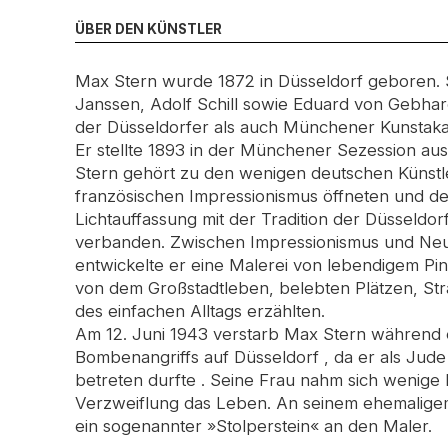
ÜBER DEN KÜNSTLER
Max Stern wurde 1872 in Düsseldorf geboren. S
Janssen, Adolf Schill sowie Eduard von Gebhar
der Düsseldorfer als auch Münchener Kunstak
Er stellte 1893 in der Münchener Sezession aus
Stern gehört zu den wenigen deutschen Künstle
französischen Impressionismus öffneten und d
Lichtauffassung mit der Tradition der Düsseldo
verbanden. Zwischen Impressionismus und Neue
entwickelte er eine Malerei von lebendigem Pin
von dem Großstadtleben, belebten Plätzen, S
des einfachen Alltags erzählten.
Am 12. Juni 1943 verstarb Max Stern während ei
Bombenangriffs auf Düsseldorf , da er als Jud
betreten durfte . Seine Frau nahm sich wenige
Verzweiflung das Leben. An seinem ehemalige
ein sogenannter »Stolperstein« an den Maler.