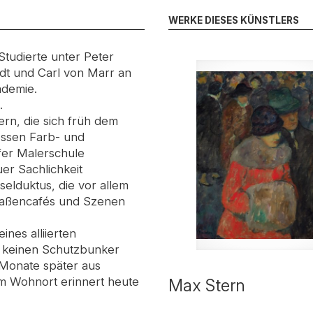
WERKE DIESES KÜNSTLERS
tudierte unter Peter
dt und Carl von Marr an
ademie.
.
rn, die sich früh dem
essen Farb- und
rfer Malerschule
r Sachlichkeit
selduktus, die vor allem
traßencafés und Szenen
nes alliierten
e keinen Schutzbunker
 Monate später aus
m Wohnort erinnert heute
Max Stern