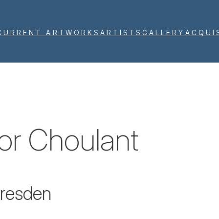
CURRENT ARTWORKS
ARTISTS
GALLERY
ACQUI
r Choulant
Dresden