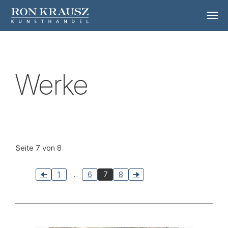
Werke
Seite 7 von 8
1
…
6
7
8